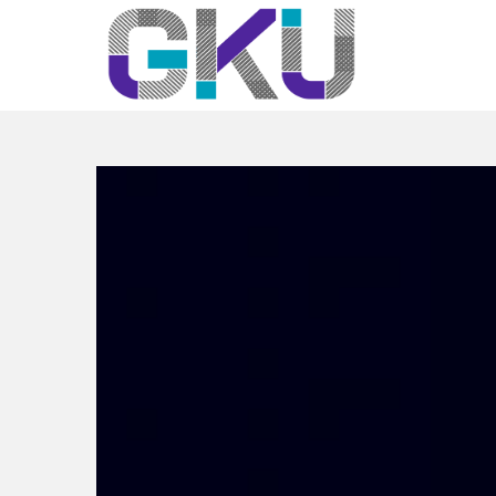
Published on
3 abril,
2017
in
Gráfica Under
Adwords Impresion
Full resolution (4000 ×
6000)