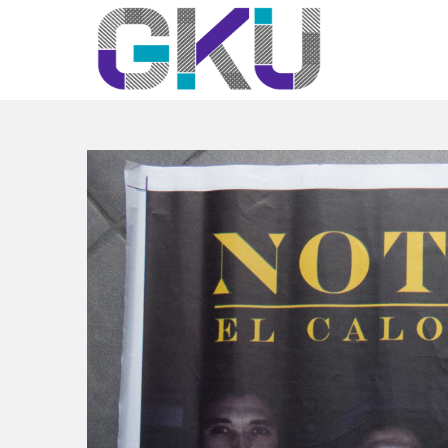
Published on
27 marzo,
2017
in
Promo facebook
Full resolution (3439 ×
2494)